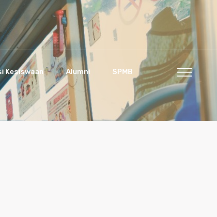
si Kesiswaan
Alumni
SPMB