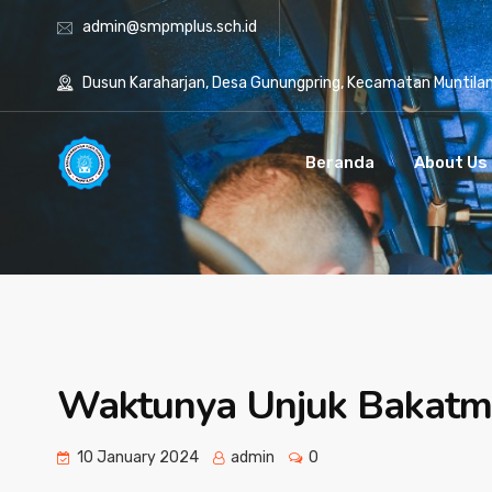
admin@smpmplus.sch.id
Dusun Karaharjan, Desa Gunungpring, Kecamatan Muntila
Beranda
About Us
Waktunya Unjuk Bakat
10 January 2024
admin
0