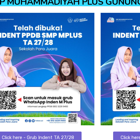
SMP MUHAMMADIYAH PLUS GUNUN
Click here - Grub Indent TA 27/28
Click he