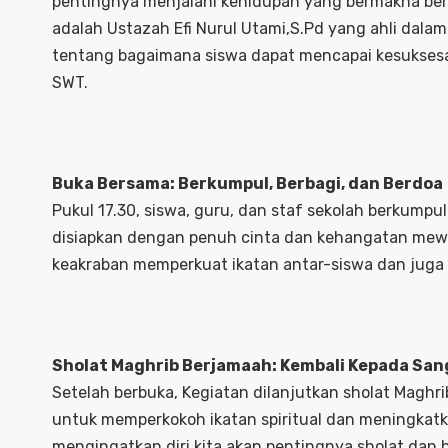
pentingnya menjalani kehidupan yang bermakna berlan
adalah Ustazah Efi Nurul Utami,S.Pd yang ahli da
tentang bagaimana siswa dapat mencapai kesukses
SWT.
Buka Bersama: Berkumpul, Berbagi, dan Berdoa
Pukul 17.30, siswa, guru, dan staf sekolah berkumpu
disiapkan dengan penuh cinta dan kehangatan mew
keakraban memperkuat ikatan antar-siswa dan juga 
Sholat Maghrib Berjamaah: Kembali Kepada San
Setelah berbuka, Kegiatan dilanjutkan sholat Maghr
untuk memperkokoh ikatan spiritual dan meningkat
mengingatkan diri kita akan pentingnya sholat da