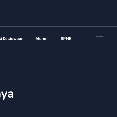
si Kesiswaan
Alumni
SPMB
aya