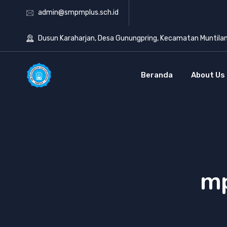
admin@smpmplus.sch.id
Dusun Karaharjan, Desa Gunungpring, Kecamatan Muntila
Beranda
About Us
mp