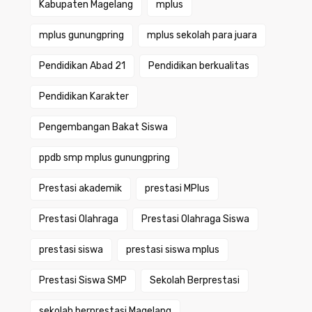
Kabupaten Magelang
mplus
mplus gunungpring
mplus sekolah para juara
Pendidikan Abad 21
Pendidikan berkualitas
Pendidikan Karakter
Pengembangan Bakat Siswa
ppdb smp mplus gunungpring
Prestasi akademik
prestasi MPlus
Prestasi Olahraga
Prestasi Olahraga Siswa
prestasi siswa
prestasi siswa mplus
Prestasi Siswa SMP
Sekolah Berprestasi
sekolah berprestasi Magelang