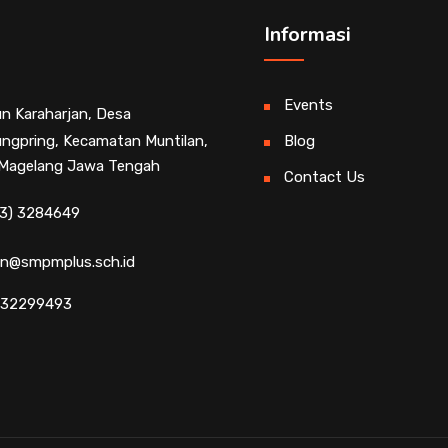
Informasi
Events
n Karaharjan, Desa
ngpring, Kecamatan Muntilan,
Blog
Magelang Jawa Tengah
Contact Us
3) 3284649
n@smpmplus.sch.id
232299493