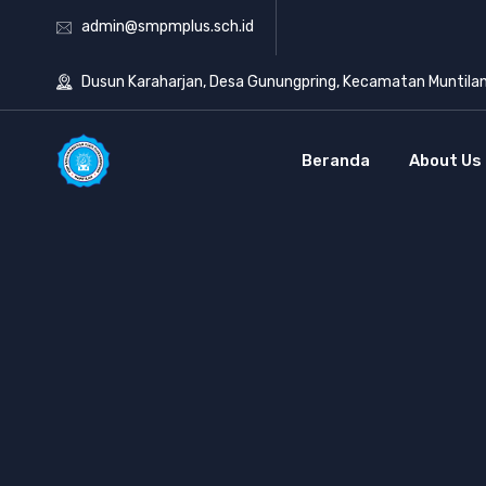
admin@smpmplus.sch.id
Dusun Karaharjan, Desa Gunungpring, Kecamatan Muntila
Beranda
About Us