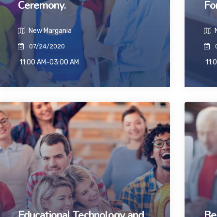
Ceremony.
Fo
New Margania
N
07/24/2020
11:00 AM-03:00 AM
11:
Educational Technology and
Be