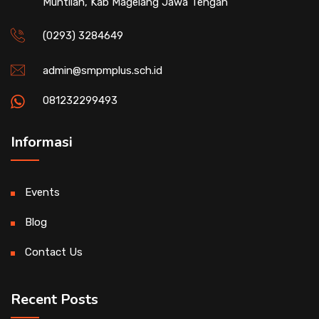
Muntilan, Kab Magelang Jawa Tengah
(0293) 3284649
admin@smpmplus.sch.id
081232299493
Informasi
Events
Blog
Contact Us
Recent Posts