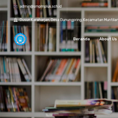
admin@smpmplus.sch.id
Dusun Karaharjan, Desa Gunungpring, Kecamatan Muntila
Beranda
About Us