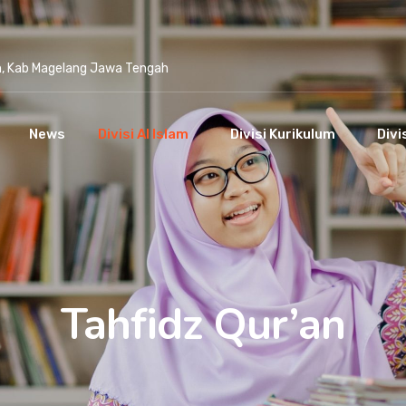
n, Kab Magelang Jawa Tengah
News
Divisi Al Islam
Divisi Kurikulum
Divi
Tahfidz Qur’an