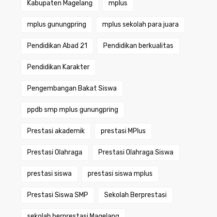
Kabupaten Magelang
mplus
mplus gunungpring
mplus sekolah para juara
Pendidikan Abad 21
Pendidikan berkualitas
Pendidikan Karakter
Pengembangan Bakat Siswa
ppdb smp mplus gunungpring
Prestasi akademik
prestasi MPlus
Prestasi Olahraga
Prestasi Olahraga Siswa
prestasi siswa
prestasi siswa mplus
Prestasi Siswa SMP
Sekolah Berprestasi
sekolah berprestasi Magelang