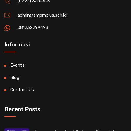
(0293) 3284649
admin@smpmplus.sch.id
081232299493
Informasi
Events
Blog
Contact Us
Recent Posts