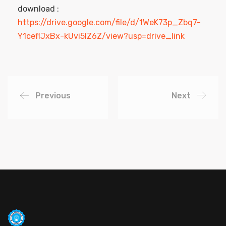
download :
https://drive.google.com/file/d/1WeK73p_Zbq7-
Y1ceflJxBx-kUvi5IZ6Z/view?usp=drive_link
Previous
Next