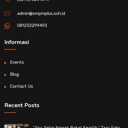
admin@smpmplus.sch.id
081232299493
Informasi
Events
Blog
Contact Us
Recent Posts
“Aku Yakin Nggak Bakal Kepilih.” Tapi Satu