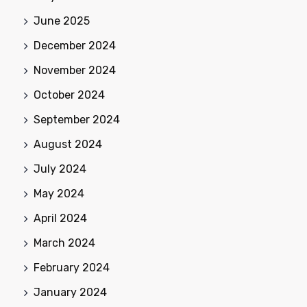
June 2025
December 2024
November 2024
October 2024
September 2024
August 2024
July 2024
May 2024
April 2024
March 2024
February 2024
January 2024