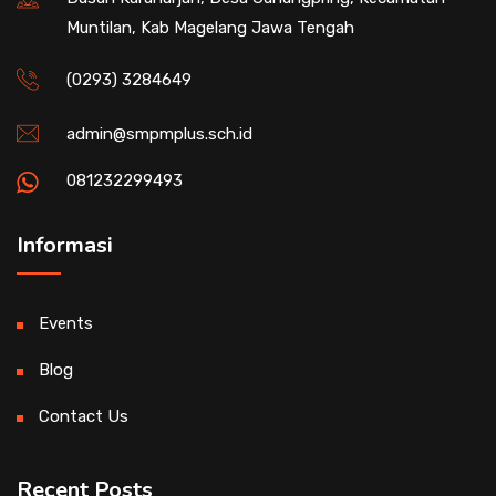
Muntilan, Kab Magelang Jawa Tengah
(0293) 3284649
admin@smpmplus.sch.id
081232299493
Informasi
Events
Blog
Contact Us
Recent Posts