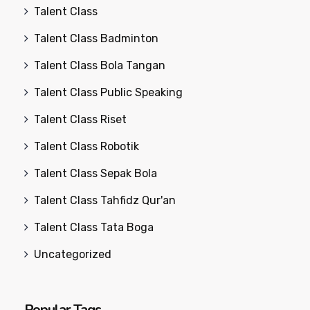
Talent Class
Talent Class Badminton
Talent Class Bola Tangan
Talent Class Public Speaking
Talent Class Riset
Talent Class Robotik
Talent Class Sepak Bola
Talent Class Tahfidz Qur'an
Talent Class Tata Boga
Uncategorized
Popular Tags