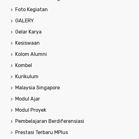
Foto Kegiatan
GALERY
Gelar Karya
Kesiswaan
Kolom Alumni
Kombel
Kurikulum
Malaysia Singapore
Modul Ajar
Modul Proyek
Pembelajaran Berdiferensiasi
Prestasi Terbaru MPlus