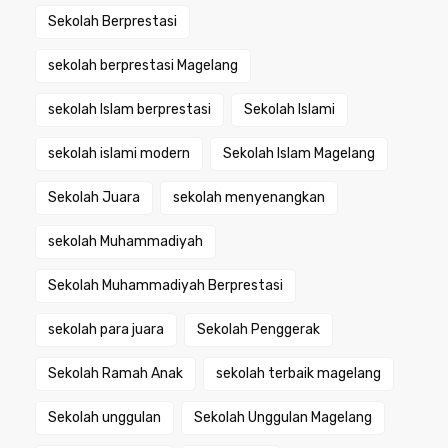
Sekolah Berprestasi
sekolah berprestasi Magelang
sekolah Islam berprestasi
Sekolah Islami
sekolah islami modern
Sekolah Islam Magelang
Sekolah Juara
sekolah menyenangkan
sekolah Muhammadiyah
Sekolah Muhammadiyah Berprestasi
sekolah para juara
Sekolah Penggerak
Sekolah Ramah Anak
sekolah terbaik magelang
Sekolah unggulan
Sekolah Unggulan Magelang