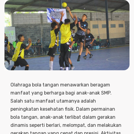
Olahraga bola tangan menawarkan beragam
manfaat yang berharga bagi anak-anak SMP.
Salah satu manfaat utamanya adalah
peningkatan kesehatan fisik. Dalam permainan
bola tangan, anak-anak terlibat dalam gerakan
dinamis seperti berlari, melompat, dan melakukan
gerakan tangan yang cepat dan presisi. Aktivitas