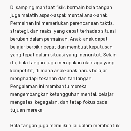
Di samping manfaat fisik, bermain bola tangan
juga melatih aspek-aspek mental anak-anak.
Permainan ini memerlukan perencanaan taktis,
strategi, dan reaksi yang cepat terhadap situasi
berubah dalam permainan. Anak-anak dapat
belajar berpikir cepat dan membuat keputusan
yang tepat dalam situasi yang menuntut. Selain
itu, bola tangan juga merupakan olahraga yang
kompetitif, di mana anak-anak harus belajar
menghadapi tekanan dan tantangan.
Pengalaman ini membantu mereka
mengembangkan ketangguhan mental, belajar
mengatasi kegagalan, dan tetap fokus pada
tujuan mereka.
Bola tangan juga memiliki nilai dalam membentuk