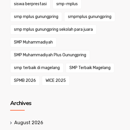
siswa berprestasi
smp-mplus
smp mplus gunungpring
smpmplus gunungpring
smp mplus gunungpring sekolah para juara
SMP Muhammadiyah
SMP Muhammadiyah Plus Gunungpring
smp terbaik di magelang
SMP Terbaik Magelang
SPMB 2026
WICE 2025
Archives
August 2026