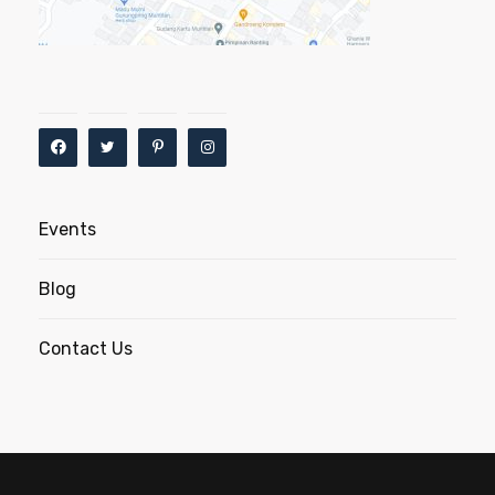
Events
Blog
Contact Us