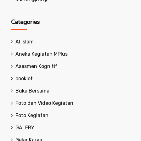
Categories
Al Islam
Aneka Kegiatan MPlus
Asesmen Kognitif
booklet
Buka Bersama
Foto dan Video Kegiatan
Foto Kegiatan
GALERY
Gelar Karya