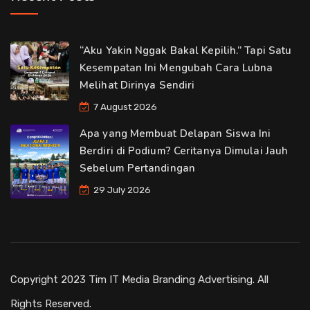
“Aku Yakin Nggak Bakal Kepilih.” Tapi Satu
Kesempatan Ini Mengubah Cara Lubna
Melihat Dirinya Sendiri
7 August 2026
Apa yang Membuat Delapan Siswa Ini
Berdiri di Podium? Ceritanya Dimulai Jauh
Sebelum Pertandingan
29 July 2026
Copyright 2023 Tim IT Media Branding Advertising. All
Rights Reserved.