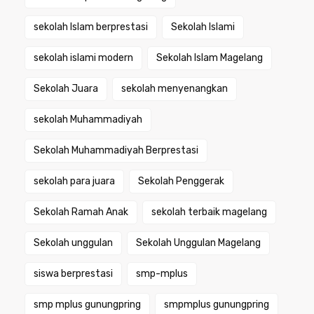
sekolah Islam berprestasi
Sekolah Islami
sekolah islami modern
Sekolah Islam Magelang
Sekolah Juara
sekolah menyenangkan
sekolah Muhammadiyah
Sekolah Muhammadiyah Berprestasi
sekolah para juara
Sekolah Penggerak
Sekolah Ramah Anak
sekolah terbaik magelang
Sekolah unggulan
Sekolah Unggulan Magelang
siswa berprestasi
smp-mplus
smp mplus gunungpring
smpmplus gunungpring