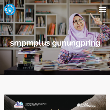
smpmplus gunungpring