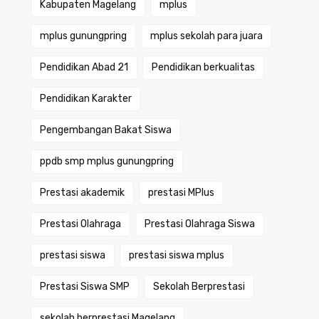
Kabupaten Magelang
mplus
mplus gunungpring
mplus sekolah para juara
Pendidikan Abad 21
Pendidikan berkualitas
Pendidikan Karakter
Pengembangan Bakat Siswa
ppdb smp mplus gunungpring
Prestasi akademik
prestasi MPlus
Prestasi Olahraga
Prestasi Olahraga Siswa
prestasi siswa
prestasi siswa mplus
Prestasi Siswa SMP
Sekolah Berprestasi
sekolah berprestasi Magelang