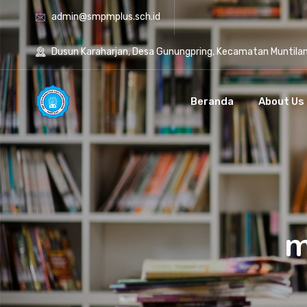
admin@smpmplus.sch.id
Dusun Karaharjan, Desa Gunungpring, Kecamatan Muntila
Beranda
About Us
m