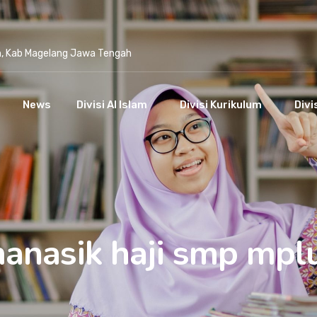
n, Kab Magelang Jawa Tengah
News
Divisi Al Islam
Divisi Kurikulum
Divi
anasik haji smp mpl