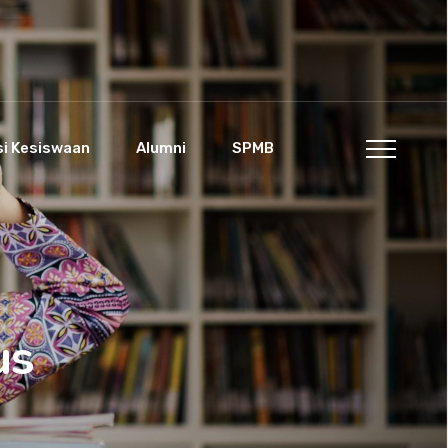
si Kesiswaan
Alumni
SPMB
us