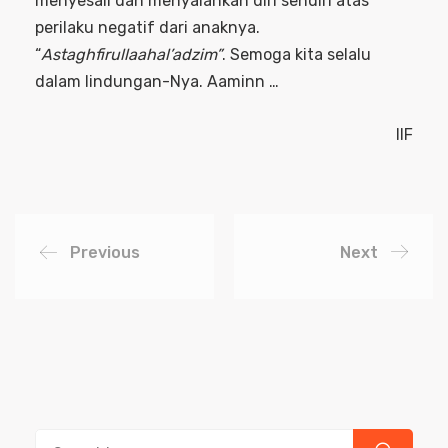
menyesali dan menyalahkan diri sendiri atas
perilaku negatif dari anaknya.
“
Astaghfirullaahal’adzim”
. Semoga kita selalu
dalam lindungan-Nya. Aaminn …
IIF
Previous
Next
Search