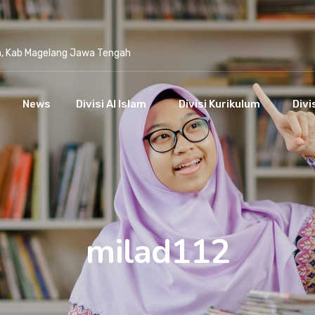
n, Kab Magelang Jawa Tengah
News
Divisi Al Islam
Divisi Kurikulum
Divi
milad112