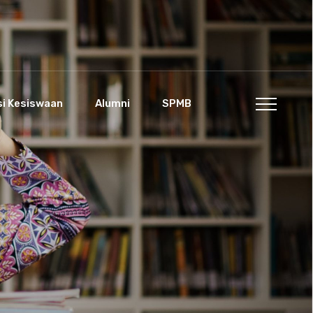
si Kesiswaan
Alumni
SPMB