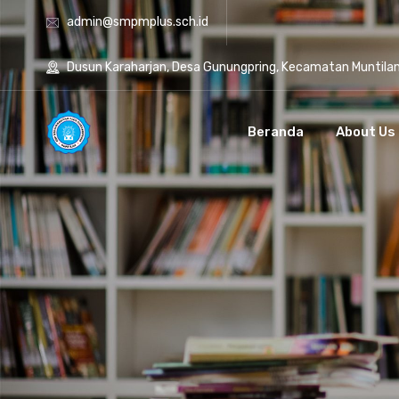
admin@smpmplus.sch.id
Dusun Karaharjan, Desa Gunungpring, Kecamatan Muntila
Beranda
About Us