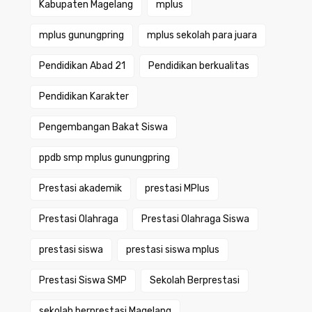
Kabupaten Magelang
mplus
mplus gunungpring
mplus sekolah para juara
Pendidikan Abad 21
Pendidikan berkualitas
Pendidikan Karakter
Pengembangan Bakat Siswa
ppdb smp mplus gunungpring
Prestasi akademik
prestasi MPlus
Prestasi Olahraga
Prestasi Olahraga Siswa
prestasi siswa
prestasi siswa mplus
Prestasi Siswa SMP
Sekolah Berprestasi
sekolah berprestasi Magelang