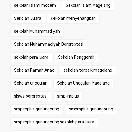
sekolah islami modern
Sekolah Islam Magelang
Sekolah Juara
sekolah menyenangkan
sekolah Muhammadiyah
Sekolah Muhammadiyah Berprestasi
sekolah para juara
Sekolah Penggerak
Sekolah Ramah Anak
sekolah terbaik magelang
Sekolah unggulan
Sekolah Unggulan Magelang
siswa berprestasi
smp-mplus
smp mplus gunungpring
smpmplus gunungpring
smp mplus gunungpring sekolah para juara