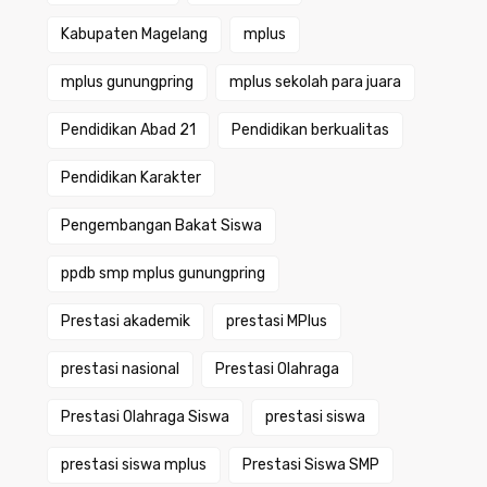
Kabupaten Magelang
mplus
mplus gunungpring
mplus sekolah para juara
Pendidikan Abad 21
Pendidikan berkualitas
Pendidikan Karakter
Pengembangan Bakat Siswa
ppdb smp mplus gunungpring
Prestasi akademik
prestasi MPlus
prestasi nasional
Prestasi Olahraga
Prestasi Olahraga Siswa
prestasi siswa
prestasi siswa mplus
Prestasi Siswa SMP