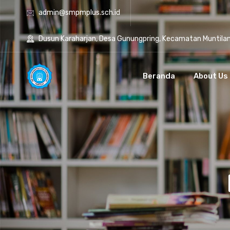
admin@smpmplus.sch.id
Dusun Karaharjan, Desa Gunungpring, Kecamatan Muntila
Beranda
About Us