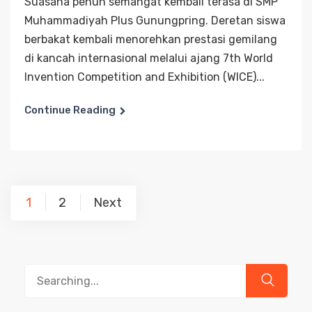
Suasana penuh semangat kembali terasa di SMP
Muhammadiyah Plus Gunungpring. Deretan siswa
berbakat kembali menorehkan prestasi gemilang
di kancah internasional melalui ajang 7th World
Invention Competition and Exhibition (WICE)...
Continue Reading
Posts
1
2
Next
pagination
Search
for: