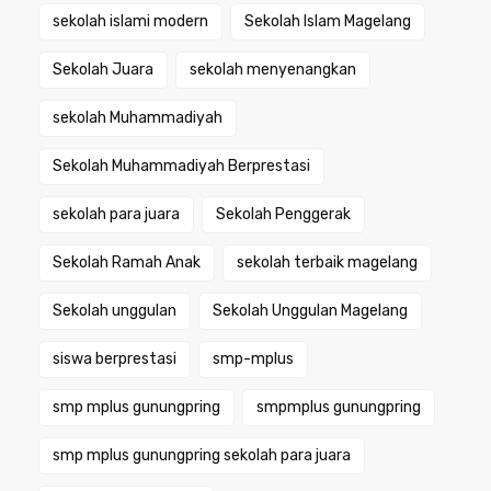
sekolah islami modern
Sekolah Islam Magelang
Sekolah Juara
sekolah menyenangkan
sekolah Muhammadiyah
Sekolah Muhammadiyah Berprestasi
sekolah para juara
Sekolah Penggerak
Sekolah Ramah Anak
sekolah terbaik magelang
Sekolah unggulan
Sekolah Unggulan Magelang
siswa berprestasi
smp-mplus
smp mplus gunungpring
smpmplus gunungpring
smp mplus gunungpring sekolah para juara