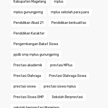
Kabupaten Magelang
mplus
mplus gunungpring
mplus sekolah para juara
Pendidikan Abad 21
Pendidikan berkualitas
Pendidikan Karakter
Pengembangan Bakat Siswa
ppdb smp mplus gunungpring
Prestasi akademik
prestasi MPlus
Prestasi Olahraga
Prestasi Olahraga Siswa
prestasi siswa
prestasi siswa mplus
Prestasi Siswa SMP
Sekolah Berprestasi
sekolah berprestasi Magelang