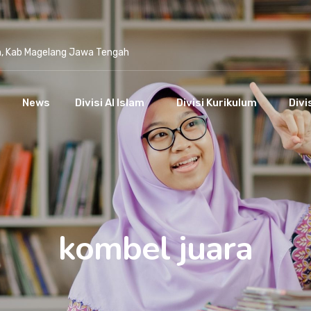
n, Kab Magelang Jawa Tengah
News
Divisi Al Islam
Divisi Kurikulum
Divi
kombel juara