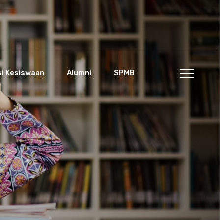
si Kesiswaan
Alumni
SPMB