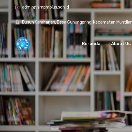
admin@smpmplus.sch.id
Dusun Karaharjan, Desa Gunungpring, Kecamatan Muntila
Beranda
About Us