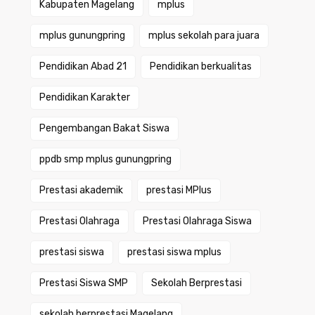
Kabupaten Magelang
mplus
mplus gunungpring
mplus sekolah para juara
Pendidikan Abad 21
Pendidikan berkualitas
Pendidikan Karakter
Pengembangan Bakat Siswa
ppdb smp mplus gunungpring
Prestasi akademik
prestasi MPlus
Prestasi Olahraga
Prestasi Olahraga Siswa
prestasi siswa
prestasi siswa mplus
Prestasi Siswa SMP
Sekolah Berprestasi
sekolah berprestasi Magelang