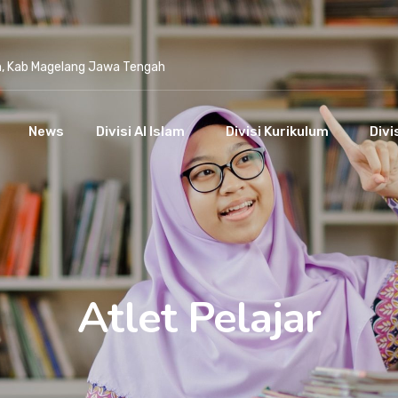
n, Kab Magelang Jawa Tengah
News
Divisi Al Islam
Divisi Kurikulum
Divi
Atlet Pelajar