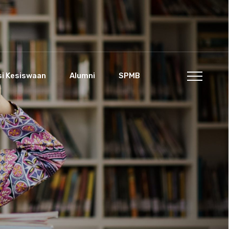
si Kesiswaan
Alumni
SPMB