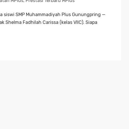
atan MPlus
,
Prestasi Terbaru MPlus
ua siswi SMP Muhammadiyah Plus Gunungpring —
k Shelma Fadhilah Carissa (kelas VIIC). Siapa