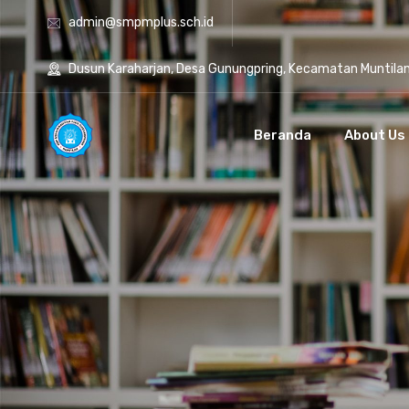
admin@smpmplus.sch.id
Dusun Karaharjan, Desa Gunungpring, Kecamatan Muntila
Beranda
About Us