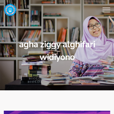
agha ziggy alghifari
widiyono