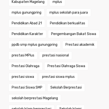
Kabupaten Magelang
mplus
mplus gunungpring
mplus sekolah para juara
Pendidikan Abad 21
Pendidikan berkualitas
Pendidikan Karakter
Pengembangan Bakat Siswa
ppdb smp mplus gunungpring
Prestasi akademik
prestasi MPlus
prestasi nasional
Prestasi Olahraga
Prestasi Olahraga Siswa
prestasi siswa
prestasi siswa mplus
Prestasi Siswa SMP
Sekolah Berprestasi
sekolah berprestasi Magelang
sekolah Islam berprestasi
Sekolah Islami