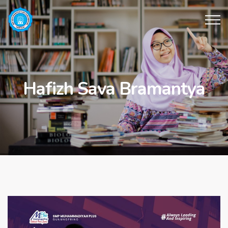
Hafizh Sava Bramantya