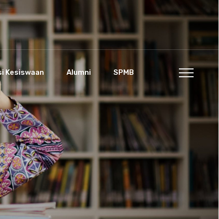
si Kesiswaan
Alumni
SPMB