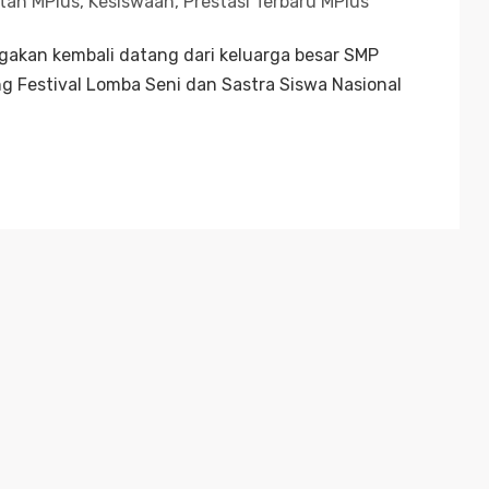
tan MPlus
,
Kesiswaan
,
Prestasi Terbaru MPlus
akan kembali datang dari keluarga besar SMP
 Festival Lomba Seni dan Sastra Siswa Nasional