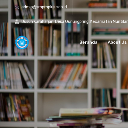
admin@smpmplus.sch.id
Dusun Karaharjan, Desa Gunungpring, Kecamatan Muntila
Beranda
About Us