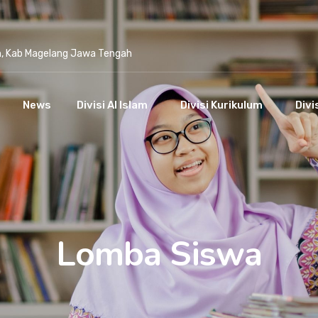
n, Kab Magelang Jawa Tengah
News
Divisi Al Islam
Divisi Kurikulum
Divi
Lomba Siswa