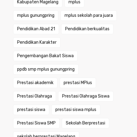
Kabupaten Magelang
mplus
mplus gunungpring
mplus sekolah para juara
Pendidikan Abad 21
Pendidikan berkualitas
Pendidikan Karakter
Pengembangan Bakat Siswa
ppdb smp mplus gunungpring
Prestasi akademik
prestasi MPlus
Prestasi Olahraga
Prestasi Olahraga Siswa
prestasi siswa
prestasi siswa mplus
Prestasi Siswa SMP
Sekolah Berprestasi
sekolah berprestasi Magelang