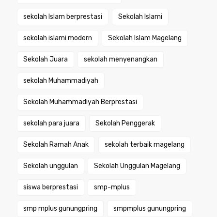
sekolah Islam berprestasi
Sekolah Islami
sekolah islami modern
Sekolah Islam Magelang
Sekolah Juara
sekolah menyenangkan
sekolah Muhammadiyah
Sekolah Muhammadiyah Berprestasi
sekolah para juara
Sekolah Penggerak
Sekolah Ramah Anak
sekolah terbaik magelang
Sekolah unggulan
Sekolah Unggulan Magelang
siswa berprestasi
smp-mplus
smp mplus gunungpring
smpmplus gunungpring