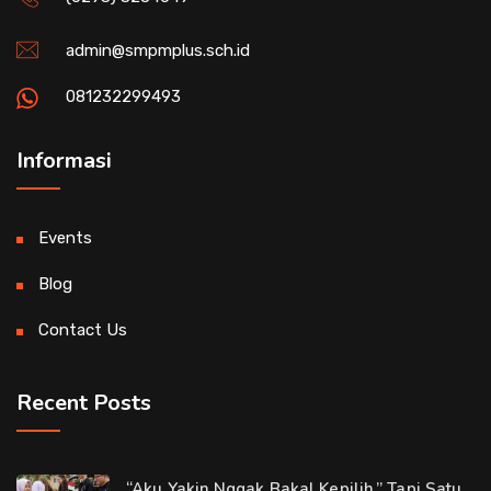
admin@smpmplus.sch.id
081232299493
Informasi
Events
Blog
Contact Us
Recent Posts
“Aku Yakin Nggak Bakal Kepilih.” Tapi Satu