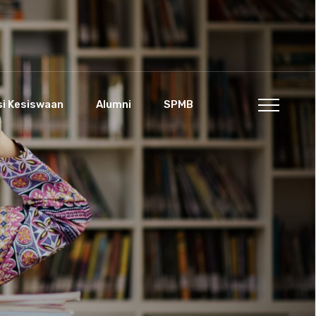
si Kesiswaan
Alumni
SPMB