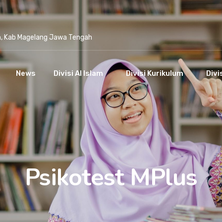
n, Kab Magelang Jawa Tengah
News
Divisi Al Islam
Divisi Kurikulum
Divi
Psikotest MPlus