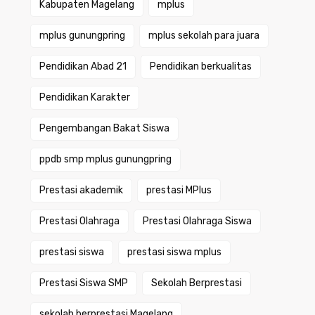
Kabupaten Magelang
mplus
mplus gunungpring
mplus sekolah para juara
Pendidikan Abad 21
Pendidikan berkualitas
Pendidikan Karakter
Pengembangan Bakat Siswa
ppdb smp mplus gunungpring
Prestasi akademik
prestasi MPlus
Prestasi Olahraga
Prestasi Olahraga Siswa
prestasi siswa
prestasi siswa mplus
Prestasi Siswa SMP
Sekolah Berprestasi
sekolah berprestasi Magelang