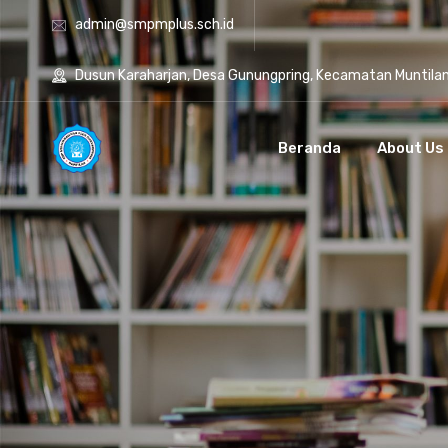
admin@smpmplus.sch.id
Dusun Karaharjan, Desa Gunungpring, Kecamatan Muntila
Beranda
About Us