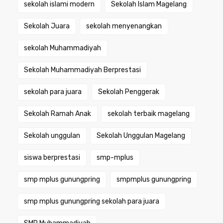
sekolah islami modern
Sekolah Islam Magelang
Sekolah Juara
sekolah menyenangkan
sekolah Muhammadiyah
Sekolah Muhammadiyah Berprestasi
sekolah para juara
Sekolah Penggerak
Sekolah Ramah Anak
sekolah terbaik magelang
Sekolah unggulan
Sekolah Unggulan Magelang
siswa berprestasi
smp-mplus
smp mplus gunungpring
smpmplus gunungpring
smp mplus gunungpring sekolah para juara