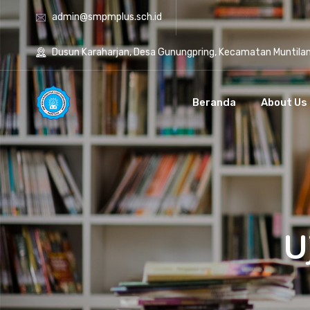
admin@smpmplus.sch.id
Dusun Karaharjan, Desa Gunungpring, Kecamatan Muntila
Beranda
About Us
U