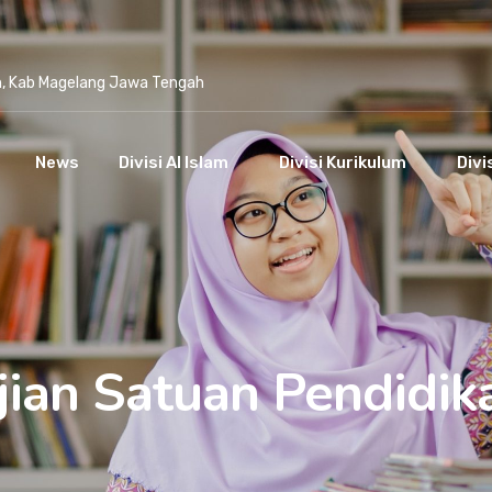
n, Kab Magelang Jawa Tengah
News
Divisi Al Islam
Divisi Kurikulum
Divi
jian Satuan Pendidik