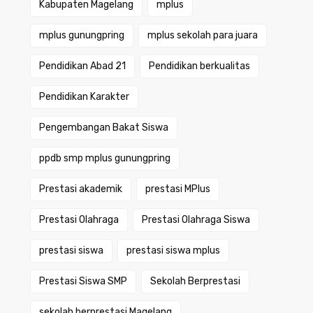
Kabupaten Magelang
mplus
mplus gunungpring
mplus sekolah para juara
Pendidikan Abad 21
Pendidikan berkualitas
Pendidikan Karakter
Pengembangan Bakat Siswa
ppdb smp mplus gunungpring
Prestasi akademik
prestasi MPlus
Prestasi Olahraga
Prestasi Olahraga Siswa
prestasi siswa
prestasi siswa mplus
Prestasi Siswa SMP
Sekolah Berprestasi
sekolah berprestasi Magelang