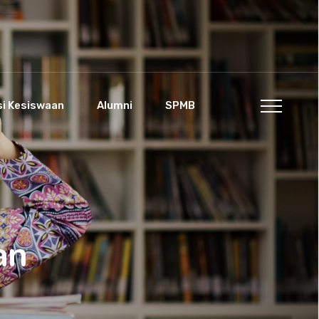
si Kesiswaan
Alumni
SPMB
an