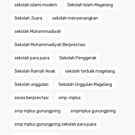
sekolah islami modern
Sekolah Islam Magelang
Sekolah Juara
sekolah menyenangkan
sekolah Muhammadiyah
Sekolah Muhammadiyah Berprestasi
sekolah para juara
Sekolah Penggerak
Sekolah Ramah Anak
sekolah terbaik magelang
Sekolah unggulan
Sekolah Unggulan Magelang
siswa berprestasi
smp-mplus
smp mplus gunungpring
smpmplus gunungpring
smp mplus gunungpring sekolah para juara