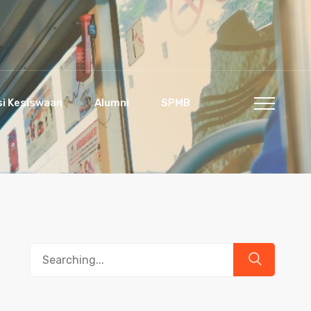
si Kesiswaan
Alumni
SPMB
Search
for: