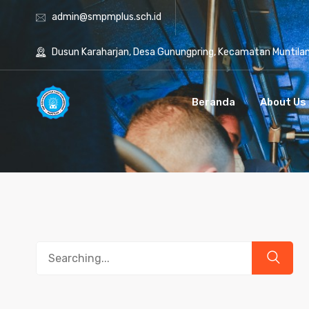
admin@smpmplus.sch.id
Dusun Karaharjan, Desa Gunungpring, Kecamatan Muntila
Beranda
About Us
Search
for: