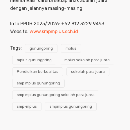
memotivasi. Karena setiap anak adalah juara,
dengan jalannya masing-masing.
Info PPDB 2025/2026: +62 812 3229 9493
Website:
www.smpmplus.sch.id
Tags:
gunungpring
mplus
mplus gunungpring
mplus sekolah para juara
Pendidikan berkualitas
sekolah para juara
smp mplus gunungpring
smp mplus gunungpring sekolah para juara
smp-mplus
smpmplus gunungpring