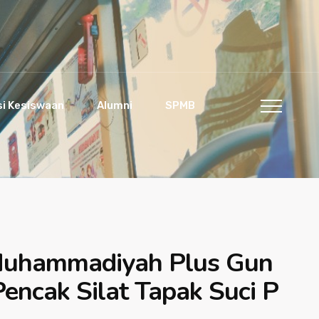
si Kesiswaan
Alumni
SPMB
 Muhammadiyah Plus Gun
encak Silat Tapak Suci P