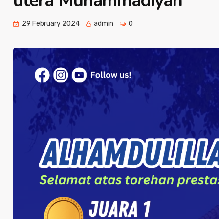
utera Muhammadiyah
29 February 2024
admin
0