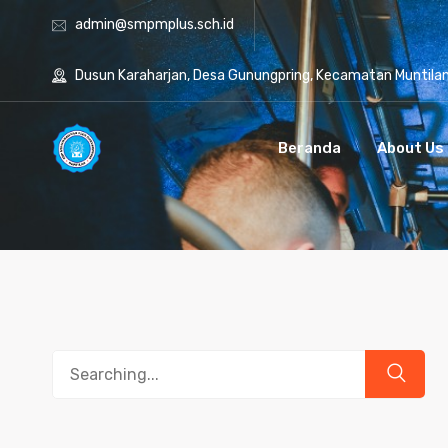
admin@smpmplus.sch.id
Dusun Karaharjan, Desa Gunungpring, Kecamatan Muntila
Beranda
About Us
Search
for: