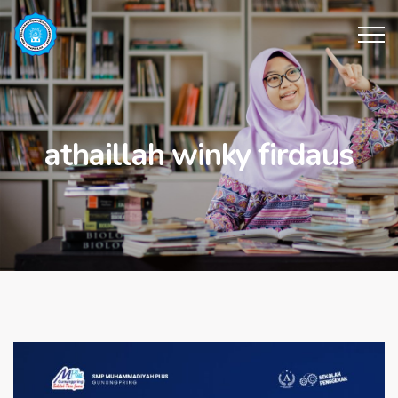
athaillah winky firdaus