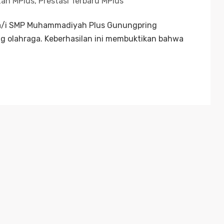
tan MPlus
,
Prestasi Terbaru MPlus
swa/i SMP Muhammadiyah Plus Gunungpring
ang olahraga. Keberhasilan ini membuktikan bahwa