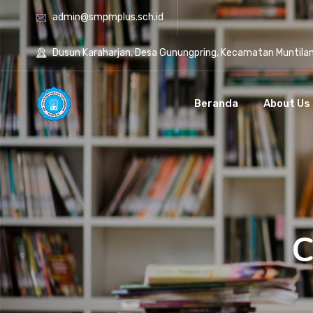
admin@smpmplus.sch.id
Dusun Karaharjan, Desa Gunungpring, Kecamatan Muntila
Beranda
About Us
C