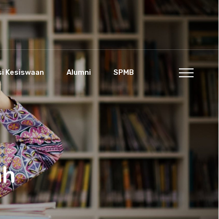
si Kesiswaan
Alumni
SPMB
ah