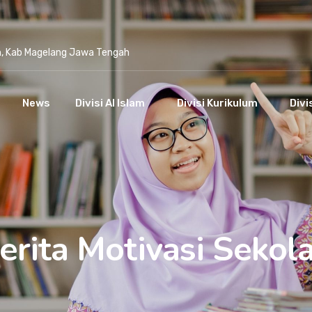
n, Kab Magelang Jawa Tengah
News
Divisi Al Islam
Divisi Kurikulum
Divi
erita Motivasi Sekol