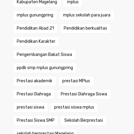
Kabupaten Magelang
mplus
mplus gunungpring
mplus sekolah para juara
Pendidikan Abad 21
Pendidikan berkualitas
Pendidikan Karakter
Pengembangan Bakat Siswa
ppdb smp mplus gunungpring
Prestasi akademik
prestasi MPlus
Prestasi Olahraga
Prestasi Olahraga Siswa
prestasi siswa
prestasi siswa mplus
Prestasi Siswa SMP
Sekolah Berprestasi
sekolah berprestasi Magelang