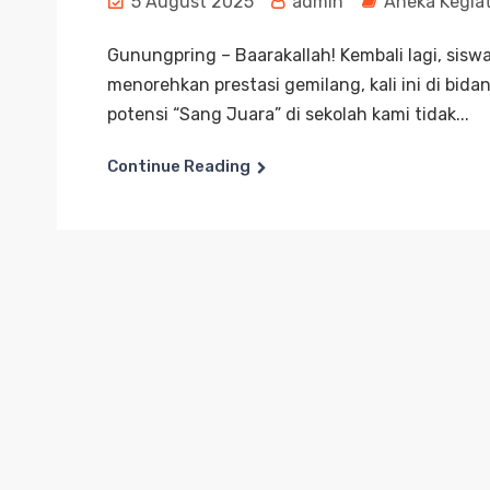
5 August 2025
admin
Aneka Kegia
Gunungpring – Baarakallah! Kembali lagi, si
menorehkan prestasi gemilang, kali ini di bid
potensi “Sang Juara” di sekolah kami tidak...
Continue Reading