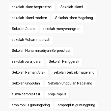
sekolah Islam berprestasi
Sekolah Islami
sekolah islami modern
Sekolah Islam Magelang
Sekolah Juara
sekolah menyenangkan
sekolah Muhammadiyah
Sekolah Muhammadiyah Berprestasi
sekolah para juara
Sekolah Penggerak
Sekolah Ramah Anak
sekolah terbaik magelang
Sekolah unggulan
Sekolah Unggulan Magelang
siswa berprestasi
smp-mplus
smp mplus gunungpring
smpmplus gunungpring