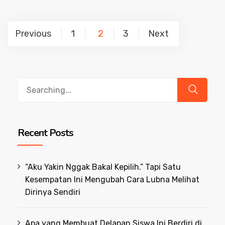
Posts
Previous
1
2
3
Next
pagination
Search
for:
Recent Posts
“Aku Yakin Nggak Bakal Kepilih.” Tapi Satu
Kesempatan Ini Mengubah Cara Lubna Melihat
Dirinya Sendiri
Apa yang Membuat Delapan Siswa Ini Berdiri di