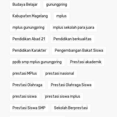
Budaya Belajar
gunungpring
Kabupaten Magelang
mplus
mplus gunungpring
mplus sekolah para juara
Pendidikan Abad 21
Pendidikan berkualitas
Pendidikan Karakter
Pengembangan Bakat Siswa
ppdb smp mplus gunungpring
Prestasi akademik
prestasi MPlus
prestasi nasional
Prestasi Olahraga
Prestasi Olahraga Siswa
prestasi siswa
prestasi siswa mplus
Prestasi Siswa SMP
Sekolah Berprestasi