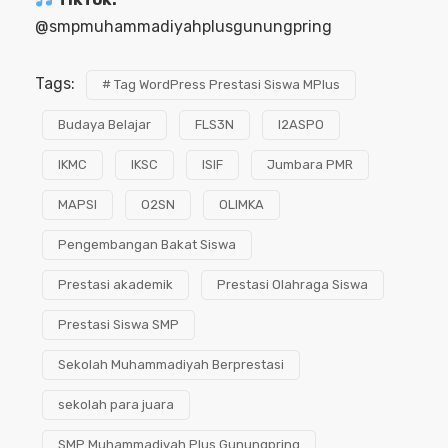
@smpmuhammadiyahplusgunungpring
Tags:
# Tag WordPress Prestasi Siswa MPlus
Budaya Belajar
FLS3N
I2ASPO
IKMC
IKSC
ISIF
Jumbara PMR
MAPSI
O2SN
OLIMKA
Pengembangan Bakat Siswa
Prestasi akademik
Prestasi Olahraga Siswa
Prestasi Siswa SMP
Sekolah Muhammadiyah Berprestasi
sekolah para juara
SMP Muhammadiyah Plus Gunungpring