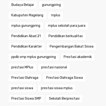
Budaya Belajar
gunungpring
Kabupaten Magelang
mplus
mplus gunungpring
mplus sekolah para juara
Pendidikan Abad 21
Pendidikan berkualitas
Pendidikan Karakter
Pengembangan Bakat Siswa
ppdb smp mplus gunungpring
Prestasi akademik
prestasi MPlus
prestasi nasional
Prestasi Olahraga
Prestasi Olahraga Siswa
prestasi siswa
prestasi siswa mplus
Prestasi Siswa SMP
Sekolah Berprestasi