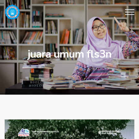
juara umum fls3n