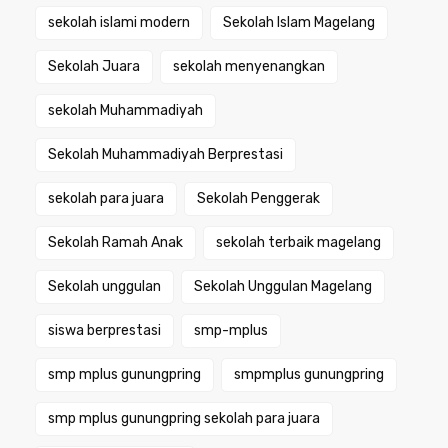
sekolah islami modern
Sekolah Islam Magelang
Sekolah Juara
sekolah menyenangkan
sekolah Muhammadiyah
Sekolah Muhammadiyah Berprestasi
sekolah para juara
Sekolah Penggerak
Sekolah Ramah Anak
sekolah terbaik magelang
Sekolah unggulan
Sekolah Unggulan Magelang
siswa berprestasi
smp-mplus
smp mplus gunungpring
smpmplus gunungpring
smp mplus gunungpring sekolah para juara