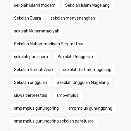
sekolah islami modern
Sekolah Islam Magelang
Sekolah Juara
sekolah menyenangkan
sekolah Muhammadiyah
Sekolah Muhammadiyah Berprestasi
sekolah para juara
Sekolah Penggerak
Sekolah Ramah Anak
sekolah terbaik magelang
Sekolah unggulan
Sekolah Unggulan Magelang
siswa berprestasi
smp-mplus
smp mplus gunungpring
smpmplus gunungpring
smp mplus gunungpring sekolah para juara