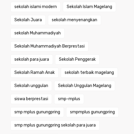
sekolah islami modern
Sekolah Islam Magelang
Sekolah Juara
sekolah menyenangkan
sekolah Muhammadiyah
Sekolah Muhammadiyah Berprestasi
sekolah para juara
Sekolah Penggerak
Sekolah Ramah Anak
sekolah terbaik magelang
Sekolah unggulan
Sekolah Unggulan Magelang
siswa berprestasi
smp-mplus
smp mplus gunungpring
smpmplus gunungpring
smp mplus gunungpring sekolah para juara