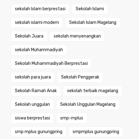
sekolah Islam berprestasi
Sekolah Islami
sekolah islami modern
Sekolah Islam Magelang
Sekolah Juara
sekolah menyenangkan
sekolah Muhammadiyah
Sekolah Muhammadiyah Berprestasi
sekolah para juara
Sekolah Penggerak
Sekolah Ramah Anak
sekolah terbaik magelang
Sekolah unggulan
Sekolah Unggulan Magelang
siswa berprestasi
smp-mplus
smp mplus gunungpring
smpmplus gunungpring