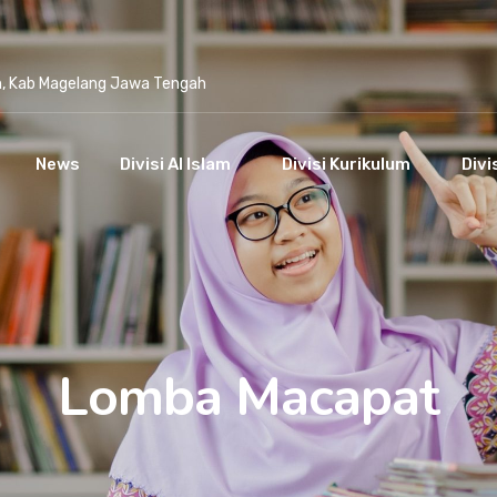
n, Kab Magelang Jawa Tengah
News
Divisi Al Islam
Divisi Kurikulum
Divi
Lomba Macapat