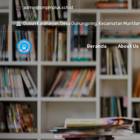
admin@smpmplus.sch.id
Dusun Karaharjan, Desa Gunungpring, Kecamatan Muntila
Beranda
About Us