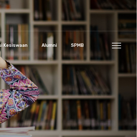
si Kesiswaan
Alumni
SPMB