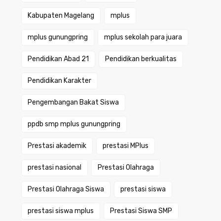
Kabupaten Magelang
mplus
mplus gunungpring
mplus sekolah para juara
Pendidikan Abad 21
Pendidikan berkualitas
Pendidikan Karakter
Pengembangan Bakat Siswa
ppdb smp mplus gunungpring
Prestasi akademik
prestasi MPlus
prestasi nasional
Prestasi Olahraga
Prestasi Olahraga Siswa
prestasi siswa
prestasi siswa mplus
Prestasi Siswa SMP