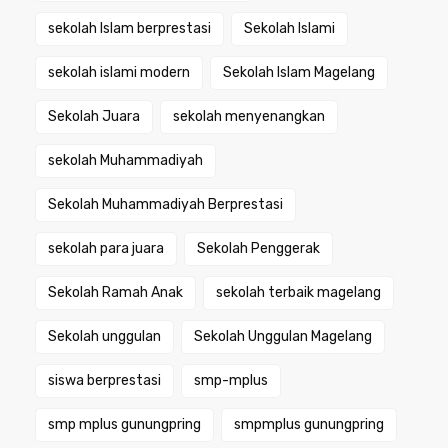
sekolah Islam berprestasi
Sekolah Islami
sekolah islami modern
Sekolah Islam Magelang
Sekolah Juara
sekolah menyenangkan
sekolah Muhammadiyah
Sekolah Muhammadiyah Berprestasi
sekolah para juara
Sekolah Penggerak
Sekolah Ramah Anak
sekolah terbaik magelang
Sekolah unggulan
Sekolah Unggulan Magelang
siswa berprestasi
smp-mplus
smp mplus gunungpring
smpmplus gunungpring