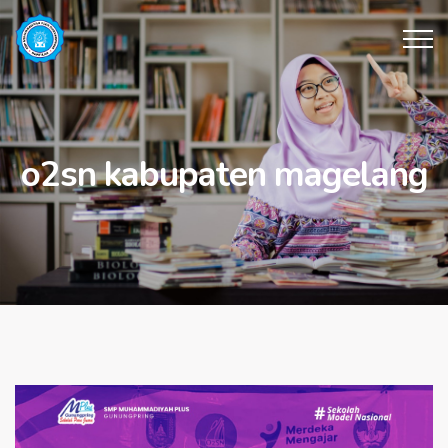
o2sn kabupaten magelang