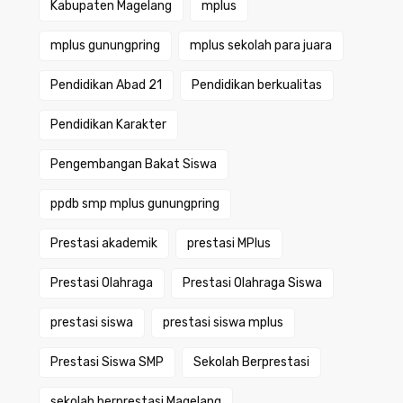
Kabupaten Magelang
mplus
mplus gunungpring
mplus sekolah para juara
Pendidikan Abad 21
Pendidikan berkualitas
Pendidikan Karakter
Pengembangan Bakat Siswa
ppdb smp mplus gunungpring
Prestasi akademik
prestasi MPlus
Prestasi Olahraga
Prestasi Olahraga Siswa
prestasi siswa
prestasi siswa mplus
Prestasi Siswa SMP
Sekolah Berprestasi
sekolah berprestasi Magelang