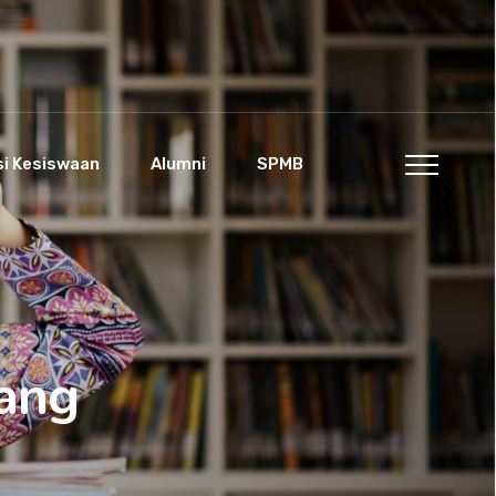
si Kesiswaan
Alumni
SPMB
ang