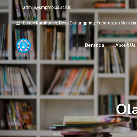
admin@smpmplus.sch.id
Dusun Karaharjan, Desa Gunungpring, Kecamatan Muntila
Beranda
About Us
Ol