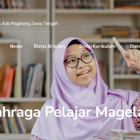
n, Kab Magelang Jawa Tengah
News
Divisi Al Islam
Divisi Kurikulum
Divi
ahraga Pelajar Magel