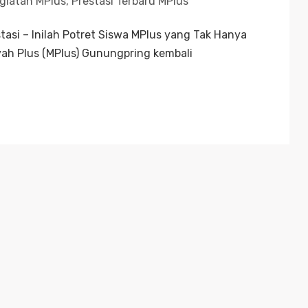
giatan MPlus
,
Prestasi Terbaru MPlus
si – Inilah Potret Siswa MPlus yang Tak Hanya
h Plus (MPlus) Gunungpring kembali