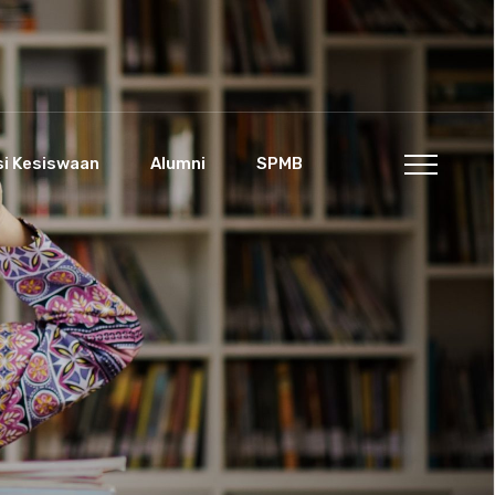
si Kesiswaan
Alumni
SPMB