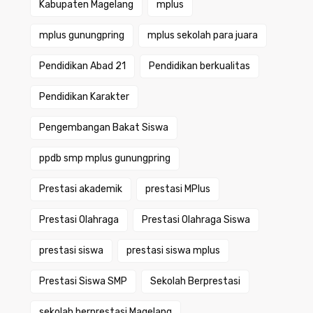
Kabupaten Magelang
mplus
mplus gunungpring
mplus sekolah para juara
Pendidikan Abad 21
Pendidikan berkualitas
Pendidikan Karakter
Pengembangan Bakat Siswa
ppdb smp mplus gunungpring
Prestasi akademik
prestasi MPlus
Prestasi Olahraga
Prestasi Olahraga Siswa
prestasi siswa
prestasi siswa mplus
Prestasi Siswa SMP
Sekolah Berprestasi
sekolah berprestasi Magelang