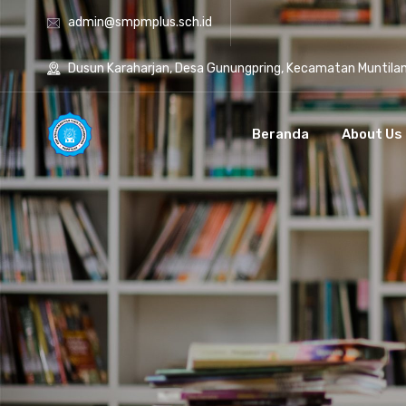
admin@smpmplus.sch.id
Dusun Karaharjan, Desa Gunungpring, Kecamatan Muntila
Beranda
About Us