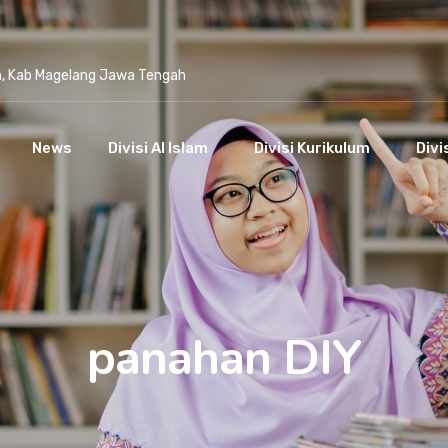
n, Kab Magelang Jawa Tengah
News
Divisi Al Islam
Divisi Kurikulum
Divi
panahan DIY