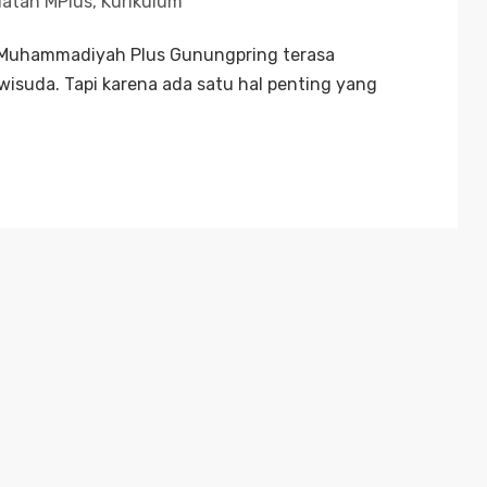
iatan MPlus
,
Kurikulum
 Muhammadiyah Plus Gunungpring terasa
wisuda. Tapi karena ada satu hal penting yang