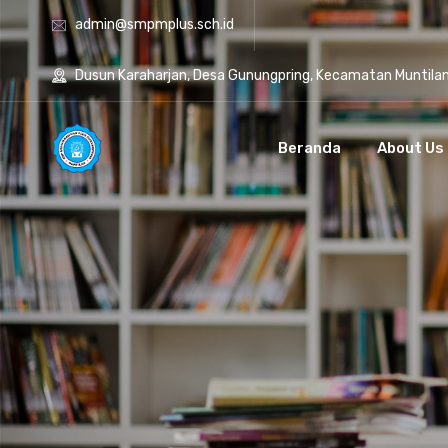
admin@smpmplus.sch.id
Dusun Karaharjan, Desa Gunungpring, Kecamatan Muntila
Beranda
About Us