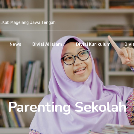
n, Kab Magelang Jawa Tengah
News
Divisi Al Islam
Divisi Kurikulum
Divi
Parenting Sekolah