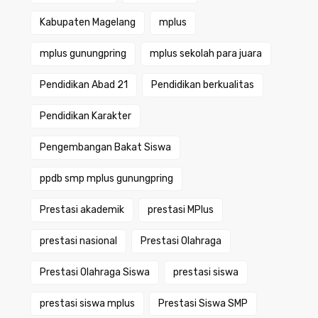
Kabupaten Magelang
mplus
mplus gunungpring
mplus sekolah para juara
Pendidikan Abad 21
Pendidikan berkualitas
Pendidikan Karakter
Pengembangan Bakat Siswa
ppdb smp mplus gunungpring
Prestasi akademik
prestasi MPlus
prestasi nasional
Prestasi Olahraga
Prestasi Olahraga Siswa
prestasi siswa
prestasi siswa mplus
Prestasi Siswa SMP