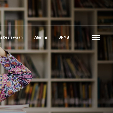
si Kesiswaan
Alumni
SPMB